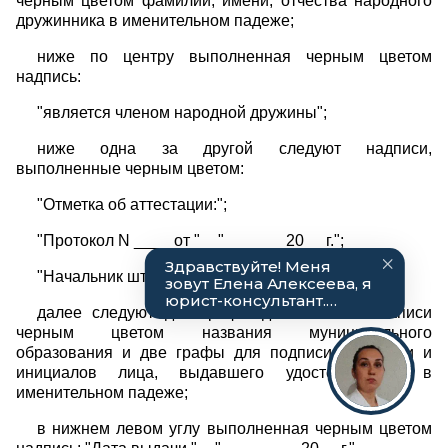
черным цветом фамилии, имени, отчества народного
дружинника в именительном падеже;
ниже по центру выполненная черным цветом
надпись:
"является членом народной дружины";
ниже одна за другой следуют надписи,
выполненные черным цветом:
"Отметка об аттестации:";
"Протокол N ____ от "__" ______ 20__ г.";
"Начальник штаба народных дружин";
далее следуют две графы для внесения записи
черным цветом названия муниципального
образования и две графы для подписи, фамилии и
инициалов лица, выдавшего удостоверение, в
именительном падеже;
в нижнем левом углу выполненная черным цветом