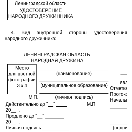
Ленинградской области
УДОСТОВЕРЕНИЕ
НАРОДНОГО ДРУЖИННИКА
4. Вид внутренней стороны удостоверения
народного дружинника:
ЛЕНИНГРАДСКАЯ ОБЛАСТЬ
НАРОДНАЯ ДРУЖИНА
____
__________________________
Место
____
(наименование)
для цветной
__________________________
фотографии
явля
(муниципальное образование)
3 x 4
Отметка о
__________________________
Протокол 
М.П.
(личная подпись)
Начальни
Действительно до "__" ____
М.П.
________
20__ г.
Продлено до "__" _______
20__ г.
________
Личная подпись __________
(подпись