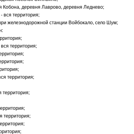
я Кобона, деревня Лаврово, деревня Леднево;
- вся территория;
 при железнодорожной станции Войбокало, село Шум;
н:
ерритория;
 вся территория;
территория;
территория;
ритория;
вся территория;
я территория;
территория;
я территория;
территория;
рритория;