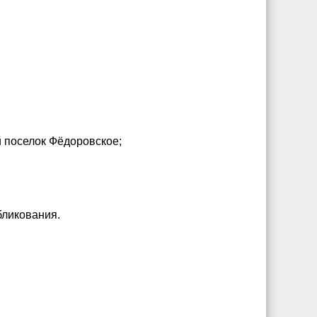
й поселок Фёдоровское;
бликования.