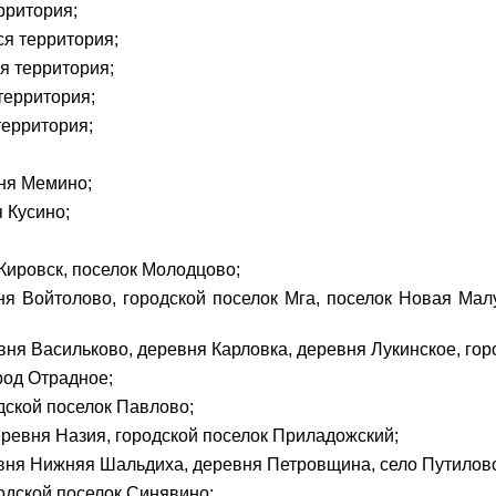
рритория;
ся территория;
ся территория;
территория;
территория;
вня Мемино;
 Кусино;
 Кировск, поселок Молодцово;
ня Войтолово, городской поселок Мга, поселок Новая Мал
вня Васильково, деревня Карловка, деревня Лукинское, гор
род Отрадное;
дской поселок Павлово;
еревня Назия, городской поселок Приладожский;
евня Нижняя Шальдиха, деревня Петровщина, село Путилов
одской поселок Синявино;