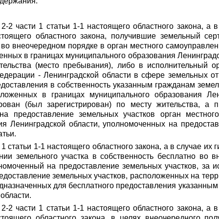
одержания:
 2-2 части 1 статьи 1-1 настоящего областного закона, а 
астоящего областного закона, получившие земельный сер
о во внеочередном порядке в орган местного самоуправле
енных в границах муниципального образования Ленинградск
ительства (место пребывания), либо в исполнительный о
едерации - Ленинградской области в сфере земельных от
доставления в собственность указанным гражданам земел
оложенных в границах муниципального образования Лен
рован (был зарегистрирован) по месту жительства, а п
а предоставление земельных участков орган местного
ия Ленинградской области, уполномоченных на предостав
атьи.
 1 статьи 1-1 настоящего областного закона, а в случае их
нии земельного участка в собственность бесплатно во 
номоченный на предоставление земельных участков, за 
доставление земельных участков, расположенных на терри
дназначенных для бесплатного предоставления указанным
области.
 2-2 части 1 статьи 1-1 настоящего областного закона, а 
стоящего областного закона, в целях внеочередного по