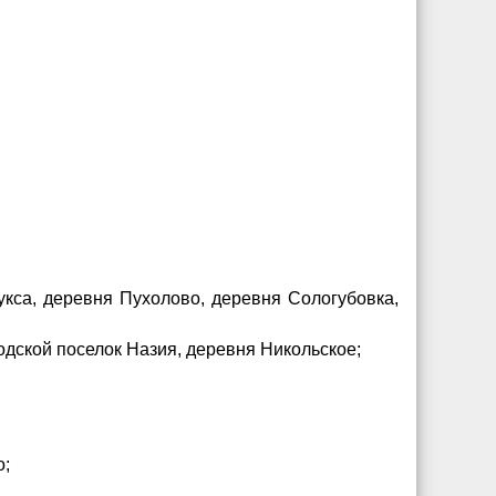
укса, деревня Пухолово, деревня Сологубовка,
одской поселок Назия, деревня Никольское;
о;