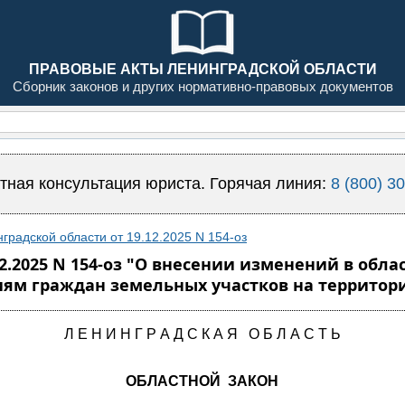
ПРАВОВЫЕ АКТЫ ЛЕНИНГРАДСКОЙ ОБЛАСТИ
Сборник законов и других нормативно-правовых документов
тная консультация юриста. Горячая линия:
8 (800) 3
градской области от 19.12.2025 N 154-оз
2.2025 N 154-оз "О внесении изменений в обла
ям граждан земельных участков на территор
Л Е Н И Н Г Р А Д С К А Я О Б Л А С Т Ь
ОБЛАСТНОЙ ЗАКОН