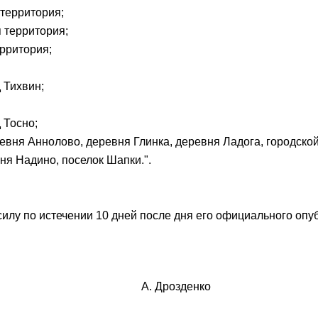
 территория;
я территория;
ерритория;
 Тихвин;
 Тосно;
евня Аннолово, деревня Глинка, деревня Ладога, городско
ня Надино, поселок Шапки.".
силу по истечении 10 дней после дня его официального опу
А. Дрозденко