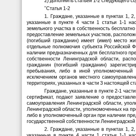
2) дополнить статьей 1-2 следующего с
"Статья 1-2
1. Граждане, указанные в пунктах 1, 2,
указанные в пункте 4 части 1 статьи 1-1 н
земельного участка в собственность бесплатн
предоставление земельных участков, располож
(погибший гражданин) имеет (имел) место ж
отдельные полномочия субъекта Российской Ф
наличии предназначенных для бесплатного пре
собственности Ленинградской области, расп
гражданин (погибший гражданин) зарегистри
пребывания, либо в иной уполномоченный н
исключением органов местного самоуправлен
территориях, указанных в части 3 настоящей ст
Граждане, указанные в пункте 2-1 части
сертификат, подают заявление о предоставле
самоуправления Ленинградской области, упол
Ленинградской области, уполномоченных на пре
либо в уполномоченный орган при наличии пре
государственной собственности Ленинградской 
2. Граждане, указанные в пунктах 1, 2,
указанные в пункте 4 части 1 статьи 1-1 на